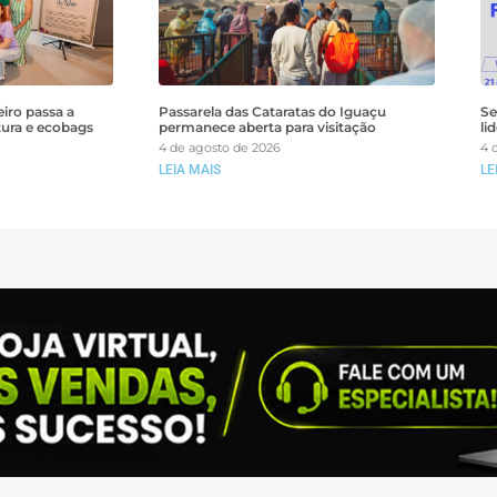
iro passa a
Passarela das Cataratas do Iguaçu
Se
tura e ecobags
permanece aberta para visitação
li
4 de agosto de 2026
4 
LEIA MAIS
LE