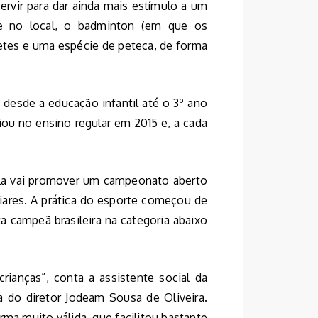
servir para dar ainda mais estímulo a um
e no local, o badminton (em que os
etes e uma espécie de peteca, de forma
 desde a educação infantil até o 3º ano
ciou no ensino regular em 2015 e, a cada
cola vai promover um campeonato aberto
liares. A prática do esporte começou de
a campeã brasileira na categoria abaixo
rianças”, conta a assistente social da
a do diretor Jodeam Sousa de Oliveira.
rma muito válida, que facilitou bastante