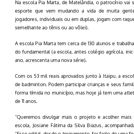
Na escola Pia Marta, de Matelândia, o patrocínio vai 
esporte que vem mudando a vida de muita gent
jogadores, individuais ou em duplas, jogam com raqu
semelhante ao tênis ou ao vôlei).
A escola Pia Marta tem cerca de 130 alunos e trabalha
do fundamental (a escola, antes colégio agrícola, ini
ano, acrescenta uma nova série).
Com os 53 mil reais aprovados junto à Itaipu, a es
de badminton. Podem participar crianças e seus fami
forma tímida no município, mas hoje já tem uma atlet
de 11 anos.
“Queremos divulgar mais o projeto e acolher mais c
escola, Josiane Fátima da Silva Biazus, acompanhad
“Esse edital, desde o treinamento, foi feito de uma fo