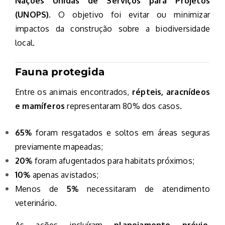
Nações Unidas de Serviços para Projetos
(UNOPS)
. O objetivo foi evitar ou minimizar
impactos da construção sobre a biodiversidade
local.
Fauna protegida
Entre os animais encontrados,
répteis, aracnídeos
e mamíferos
representaram 80% dos casos.
65%
foram resgatados e soltos em áreas seguras
previamente mapeadas;
20%
foram afugentados para habitats próximos;
10%
apenas avistados;
Menos de
5%
necessitaram de atendimento
veterinário.
As ações incluíram
planejamento prévio,