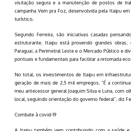
visitação segura e a manutenção de postos de tra
campanha Vem pra Foz, desenvolvida pela Itaipu em 
turístico.
Segundo Ferreira, são iniciativas casadas pensan
estruturante. Itaipu está provendo grandes obras,
Paraguai, a Perimetral Leste e o Mercado Público e di
pontuais e fundamentais para facilitar a retomada e
No total, os investimentos de Itaipu em infraestru
geração de mais de 2,5 mil empregos. “É a continua
meu antecessor general Joaquim Silva e Luna, com olh
local, seguindo orientação do governo federal”, diz Fer
Combate à covid-19
A Itaipu também vem contribuindo com a saúde e