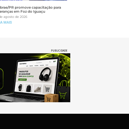
brae/PR promove capacitação para
deranças em Foz do Iguaçu
de agosto de 2026
IA MAIS
PUBLICIDADE