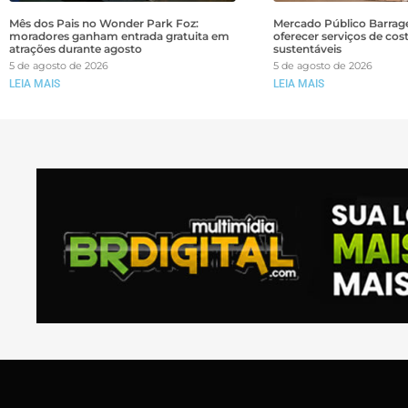
Mês dos Pais no Wonder Park Foz:
Mercado Público Barrage
moradores ganham entrada gratuita em
oferecer serviços de cos
atrações durante agosto
sustentáveis
5 de agosto de 2026
5 de agosto de 2026
LEIA MAIS
LEIA MAIS