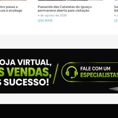
iro passa a
Passarela das Cataratas do Iguaçu
Se
tura e ecobags
permanece aberta para visitação
li
4 de agosto de 2026
4 
LEIA MAIS
LE