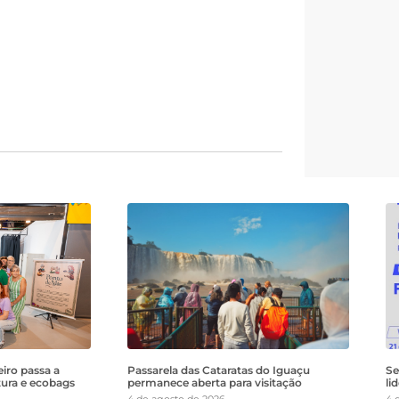
iro passa a
Passarela das Cataratas do Iguaçu
Se
tura e ecobags
permanece aberta para visitação
li