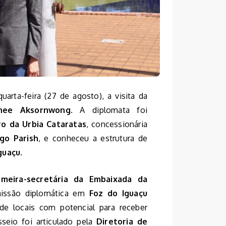
uarta-feira (27 de agosto), a visita da
inee Aksornwong
. A diplomata foi
ro da Urbia Cataratas
, concessionária
go Parish
, e conheceu a estrutura de
guaçu
.
imeira-secretária da Embaixada da
missão diplomática em
Foz do Iguaçu
 de locais com potencial para receber
sseio foi articulado pela
Diretoria de