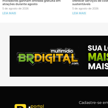
moradores ganham entrada gratuita em
oferecer serviços de cos
atrações durante agosto
sustentáveis
5 de agosto de 2026
5 de agosto de 2026
LEIA MAIS
LEIA MAIS
Cadastre-se em 