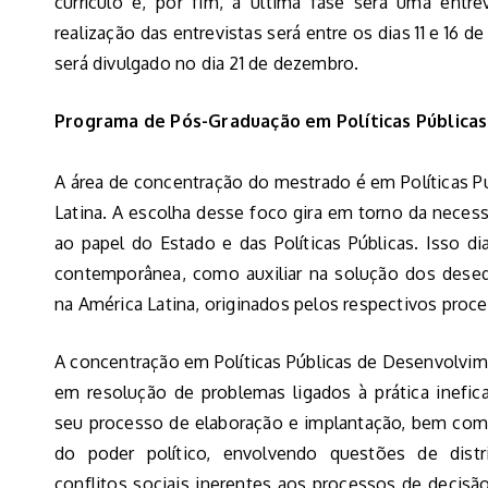
currículo e, por fim, a última fase será uma entre
realização das entrevistas será entre os dias 11 e 16 
será divulgado no dia 21 de dezembro.
Programa de Pós-Graduação em Políticas Pública
A área de concentração do mestrado é em Políticas 
Latina. A escolha desse foco gira em torno da necess
ao papel do Estado e das Políticas Públicas. Isso d
contemporânea, como auxiliar na solução dos desequi
na América Latina, originados pelos respectivos pro
A concentração em Políticas Públicas de Desenvolvim
em resolução de problemas ligados à prática inefica
seu processo de elaboração e implantação, bem como
do poder político, envolvendo questões de distri
conflitos sociais inerentes aos processos de decisão