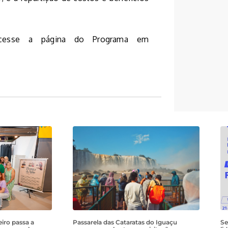
acesse a página do Programa em
iro passa a
Passarela das Cataratas do Iguaçu
Se