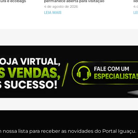
tura e ecobags
permanece aberta para visitação
li
4 de agosto de 2026
4 
LEIA MAIS
LE
nossa lista para receber as novidades do Portal Iguaçu.