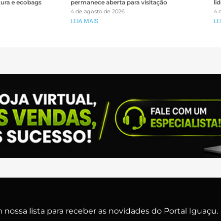
tura e ecobags
permanece aberta para visitação
li
4 de agosto de 2026
4 
LEIA MAIS
LE
nossa lista para receber as novidades do Portal Iguaçu.