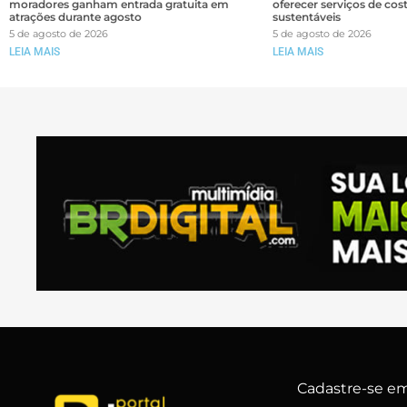
moradores ganham entrada gratuita em
oferecer serviços de cos
atrações durante agosto
sustentáveis
5 de agosto de 2026
5 de agosto de 2026
LEIA MAIS
LEIA MAIS
Cadastre-se em 