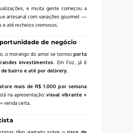
sualizações, e muita gente começou a
toque artesanal com variações gourmet —
os e até recheios cremosos.
oportunidade de negócio
to, o morango do amor se tornou
porta
randes investimentos
. Em Foz, já é
s de bairro e até por delivery
.
ature mais de R$ 1.000 por semana
stá na apresentação:
visual vibrante +
= venda certa.
ista
ntistas têm alertado sobre o
risco de