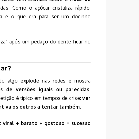
as. Como o açúcar cristaliza rápido,
da e o que era para ser um docinho
teza” após um pedaço do dente ficar no
iar?
ndo algo explode nas redes e mostra
es de versões iguais ou parecidas
.
tição é típico em tempos de crise:
ver
tiva os outros a tentar também.
l:
viral + barato + gostoso = sucesso