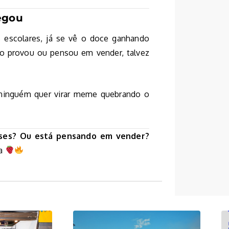
egou
s escolares, já se vê o doce ganhando
ão provou ou pensou em vender, talvez
 ninguém quer virar meme quebrando o
sses? Ou está pensando em vender?
ia