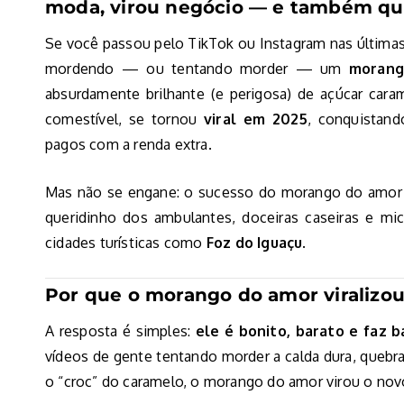
moda, virou negócio — e também qu
Se você passou pelo TikTok ou Instagram nas última
mordendo — ou tentando morder — um
morang
absurdamente brilhante (e perigosa) de açúcar cara
comestível, se tornou
viral em 2025
, conquistand
pagos com a renda extra.
Mas não se engane: o sucesso do morango do amor v
queridinho dos ambulantes, doceiras caseiras e m
cidades turísticas como
Foz do Iguaçu
.
Por que o morango do amor viralizou
A resposta é simples:
ele é bonito, barato e faz 
vídeos de gente tentando morder a calda dura, queb
o “croc” do caramelo, o morango do amor virou o nov