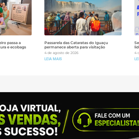
iro passa a
Passarela das Cataratas do Iguaçu
Se
tura e ecobags
permanece aberta para visitação
li
4 de agosto de 2026
4 
LEIA MAIS
LE