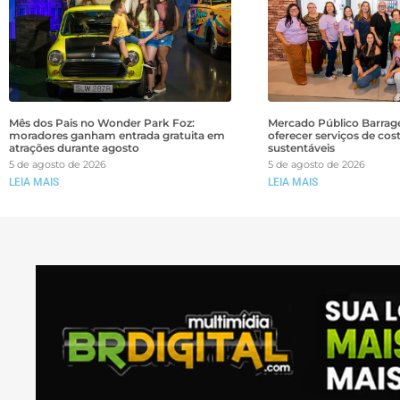
Mês dos Pais no Wonder Park Foz:
Mercado Público Barrage
moradores ganham entrada gratuita em
oferecer serviços de cos
atrações durante agosto
sustentáveis
5 de agosto de 2026
5 de agosto de 2026
LEIA MAIS
LEIA MAIS