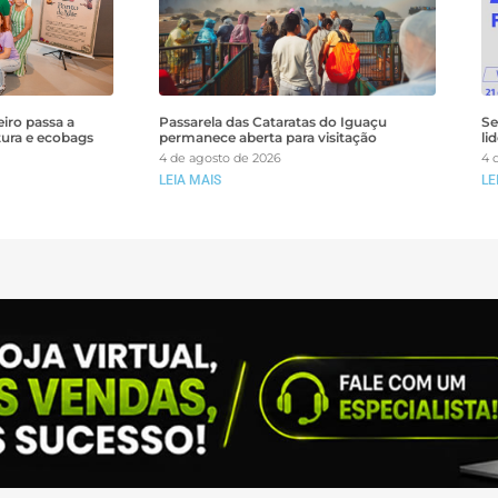
iro passa a
Passarela das Cataratas do Iguaçu
Se
tura e ecobags
permanece aberta para visitação
li
4 de agosto de 2026
4 
LEIA MAIS
LE