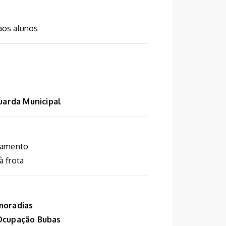
aos alunos
arda Municipal
damento
à frota
moradias
 Ocupação Bubas