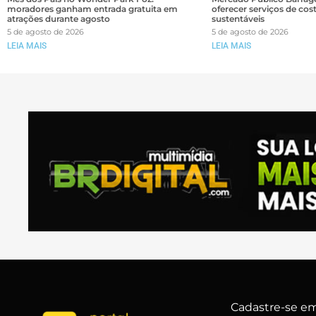
moradores ganham entrada gratuita em
oferecer serviços de cos
atrações durante agosto
sustentáveis
5 de agosto de 2026
5 de agosto de 2026
LEIA MAIS
LEIA MAIS
Cadastre-se em 