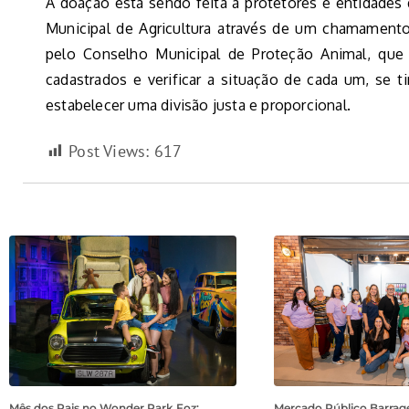
A doação está sendo feita a protetores e entidades
Municipal de Agricultura através de um chamamento
pelo Conselho Municipal de Proteção Animal, que t
cadastrados e verificar a situação de cada um, se t
estabelecer uma divisão justa e proporcional.
Post Views:
617
Mês dos Pais no Wonder Park Foz:
Mercado Público Barrage