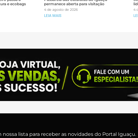
tura e ecobags
permanece aberta para visitação
li
4 de agosto de 2026
4 
LEIA MAIS
LE
nossa lista para receber as novidades do Portal Iguaçu.