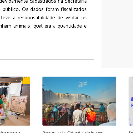
 devidamente cadastrados na Secretaria
 público. Os dados foram fiscalizados
eve a responsabilidade de visitar os
inham animais, qual era a quantidade e
iro passa a
Passarela das Cataratas do Iguaçu
Se