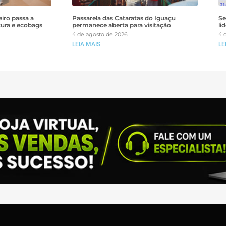
iro passa a
Passarela das Cataratas do Iguaçu
Se
tura e ecobags
permanece aberta para visitação
li
4 de agosto de 2026
4 
LEIA MAIS
LE