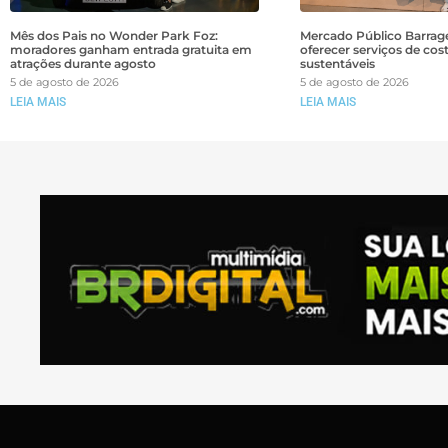
Mês dos Pais no Wonder Park Foz:
Mercado Público Barrage
moradores ganham entrada gratuita em
oferecer serviços de cos
atrações durante agosto
sustentáveis
5 de agosto de 2026
5 de agosto de 2026
LEIA MAIS
LEIA MAIS