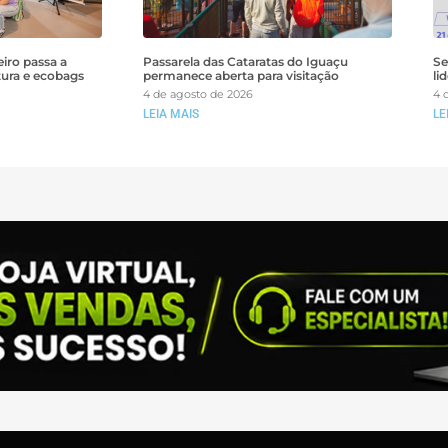
iro passa a
Passarela das Cataratas do Iguaçu
Se
tura e ecobags
permanece aberta para visitação
li
4 de agosto de 2026
4 
LEIA MAIS
LE