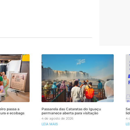
iro passa a
Passarela das Cataratas do Iguaçu
Se
tura e ecobags
permanece aberta para visitação
li
4 de agosto de 2026
4 
LEIA MAIS
LE