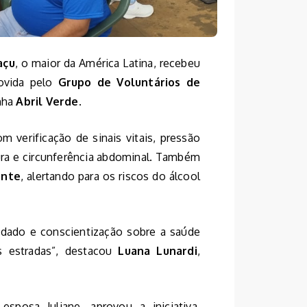
açu
, o maior da América Latina, recebeu
vida pelo
Grupo de Voluntários de
nha
Abril Verde
.
 verificação de sinais vitais, pressão
tura e circunferência abdominal. Também
ante
, alertando para os riscos do álcool
ado e conscientização sobre a saúde
s estradas”, destacou
Luana Lunardi
,
sposa Juliane, aprovou a iniciativa.