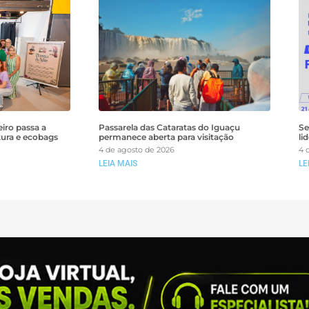
iro passa a
Passarela das Cataratas do Iguaçu
Se
tura e ecobags
permanece aberta para visitação
li
4 de agosto de 2026
4 
LEIA MAIS
LE