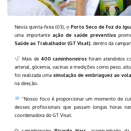
Nesta quinta-feira (03), o
Porto Seco de Foz do Igu
uma importante
ação de saúde preventiva
promo
Saúde ao Trabalhador (GT Visat)
, dentro da campa
Mais de
400 caminhoneiros
foram atendidos com
arterial, glicemia, vacinas e medições como peso, al
foi realizada uma
simulação de embriaguez ao vol
na direção.
“Nosso foco é proporcionar um momento de cuid
desses profissionais que passam longas horas na
coordenadora do GT Visat.
O caminhoneiro
Ricardo Hass
, acompanhado da e