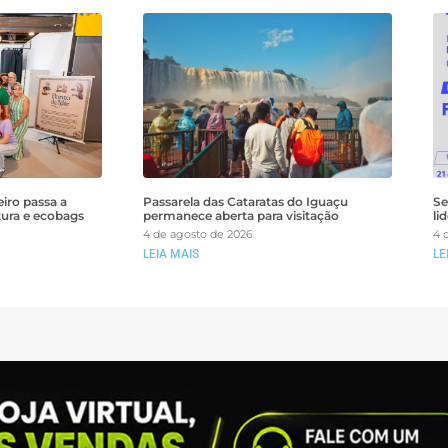
iro passa a
Passarela das Cataratas do Iguaçu
Se
tura e ecobags
permanece aberta para visitação
li
4 de agosto de 2026
4 
LEIA MAIS
LE