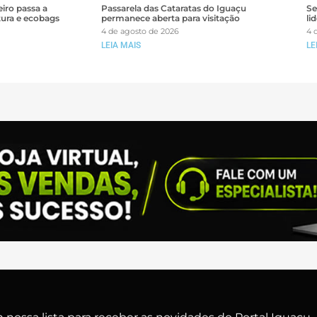
iro passa a
Passarela das Cataratas do Iguaçu
Se
tura e ecobags
permanece aberta para visitação
li
4 de agosto de 2026
4 
LEIA MAIS
LE