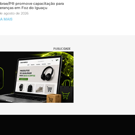
brae/PR promove capacitação para
deranças em Foz do Iguaçu
de agosto de 2026
IA MAIS
PUBLICIDADE