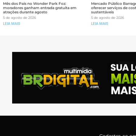
Mês dos Pais no Wonder Park Foz:
Mercado Público Barrage
moradores ganham entrada gratuita em
oferecer serviços de cos
atrações durante agosto
sustentáveis
5 de agosto de 2026
5 de agosto de 2026
LEIA MAIS
LEIA MAIS