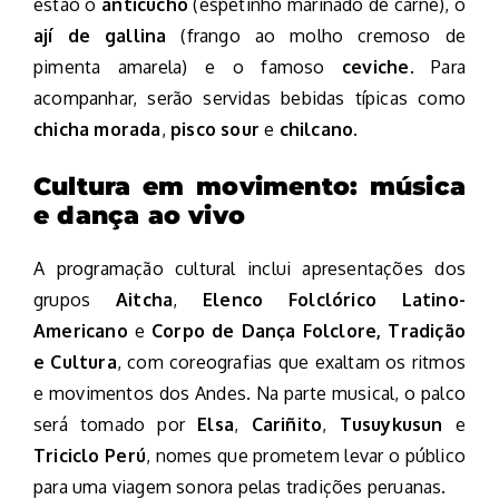
estão o
anticucho
(espetinho marinado de carne), o
ají de gallina
(frango ao molho cremoso de
pimenta amarela) e o famoso
ceviche
. Para
acompanhar, serão servidas bebidas típicas como
chicha morada
,
pisco sour
e
chilcano
.
Cultura em movimento: música
e dança ao vivo
A programação cultural inclui apresentações dos
grupos
Aitcha
,
Elenco Folclórico Latino-
Americano
e
Corpo de Dança Folclore, Tradição
e Cultura
, com coreografias que exaltam os ritmos
e movimentos dos Andes. Na parte musical, o palco
será tomado por
Elsa
,
Cariñito
,
Tusuykusun
e
Triciclo Perú
, nomes que prometem levar o público
para uma viagem sonora pelas tradições peruanas.