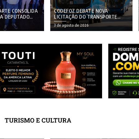
ARTE CONSOLIDA
CODEFOZ DEBATE NOVA
 A DEPUTADO
LICITAÇÃO DO TRANSPORTE
 ENCONTRO COM
COLETIVO EM FOZ DO IGUAÇU
6
3 de agosto de 2026
M FOZ DO IGUAÇU
NESTA SEGUNDA-FEIRA
TURISMO E CULTURA