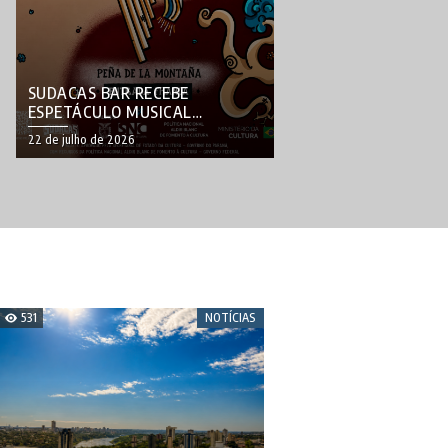
SUDACAS BAR RECEBE
ESPETÁCULO MUSICAL
INSPIRADO NA CULTURA
22 de julho de 2026
ANDINA NESTA QUARTA-FEIRA
531
NOTÍCIAS