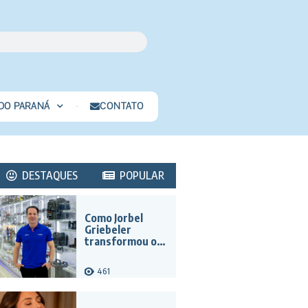
 DO PARANÁ
CONTATO
DESTAQUES
POPULAR
Como Jorbel
Griebeler
transformou o
varejo no Paraguai
e redefiniu o
461
consumo na
Tríplice Fronteira