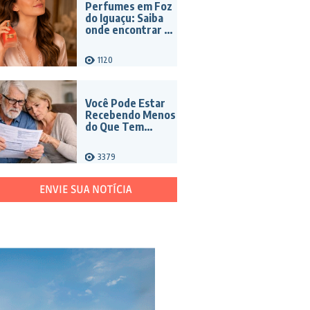
Perfumes em Foz
do Iguaçu: Saiba
onde encontrar as
melhores
inspirações
1120
olfativas
Você Pode Estar
Recebendo Menos
do Que Tem
Direito na Sua
Aposentadoria
3379
ENVIE SUA NOTÍCIA