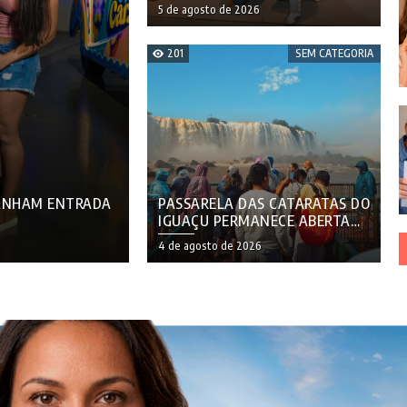
OFERECER SERVIÇOS DE
5 de agosto de 2026
COSTURA E ECOBAGS
SUSTENTÁVEIS
201
SEM CATEGORIA
GANHAM ENTRADA
PASSARELA DAS CATARATAS DO
IGUAÇU PERMANECE ABERTA
PARA VISITAÇÃO
4 de agosto de 2026