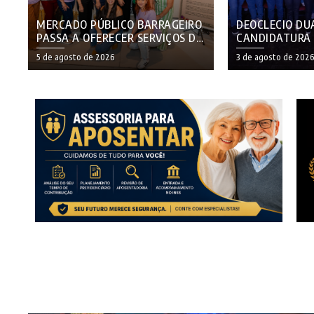
MERCADO PÚBLICO BARRAGEIRO
DEOCLECIO DU
PASSA A OFERECER SERVIÇOS DE
CANDIDATURA
COSTURA E ECOBAGS
ESTADUAL EM
5 de agosto de 2026
3 de agosto de 202
SUSTENTÁVEIS
LIDERANÇAS E