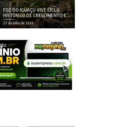
FOZ DO IGUAÇU VIVE CICLO
HISTÓRICO DE CRESCIMENTO E
PROJETA DESAFIOS PARA A
27 de julho de 2026
PRÓXIMA DÉCADA