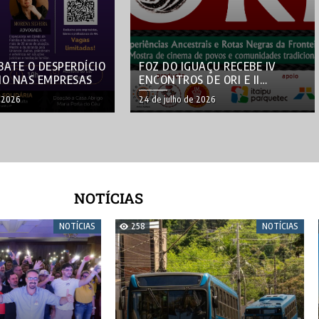
BATE O DESPERDÍCIO
FOZ DO IGUAÇU RECEBE IV
NO NAS EMPRESAS
ENCONTROS DE ORI E II
MOSTRA DE CINEMA DE POVOS
 2026
24 de julho de 2026
TRADICIONAIS
NOTÍCIAS
NOTÍCIAS
258
NOTÍCIAS