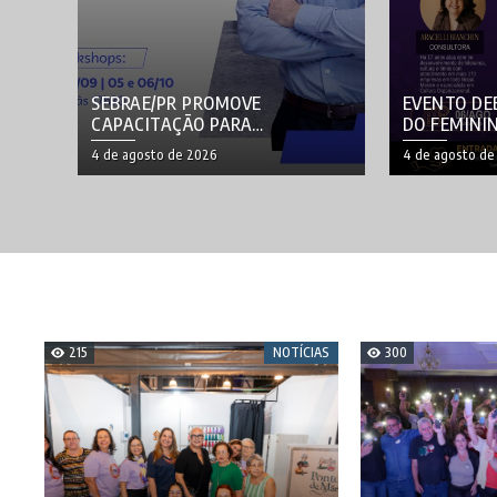
SEBRAE/PR PROMOVE
EVENTO DE
CAPACITAÇÃO PARA
DO FEMINI
LIDERANÇAS EM FOZ DO
4 de agosto de 2026
4 de agosto de
IGUAÇU
215
NOTÍCIAS
300