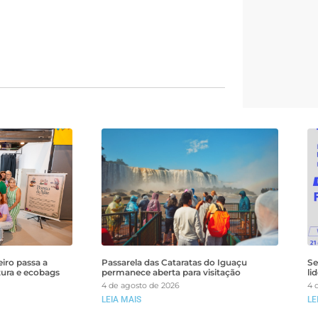
iro passa a
Passarela das Cataratas do Iguaçu
Se
tura e ecobags
permanece aberta para visitação
li
4 de agosto de 2026
4 
LEIA MAIS
LE