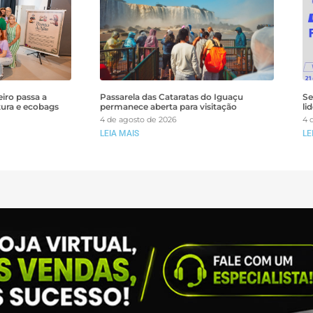
iro passa a
Passarela das Cataratas do Iguaçu
Se
tura e ecobags
permanece aberta para visitação
li
4 de agosto de 2026
4 
LEIA MAIS
LE