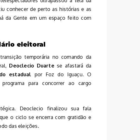
telespectadores ultrapassou a tela da
iu conhecer de perto as histórias e as
raná da Gente em um espaço feito com
rio eleitoral
ransição temporária no comando da
ral,
Deoclecio Duarte
se afastará da
do estadual
por Foz do Iguaçu. O
rograma para concorrer ao cargo
gica. Deoclecio finalizou sua fala
ue o ciclo se encerra com gratidão e
odo das eleições.