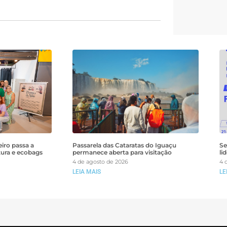
iro passa a
Passarela das Cataratas do Iguaçu
Se
tura e ecobags
permanece aberta para visitação
li
4 de agosto de 2026
4 
LEIA MAIS
LE