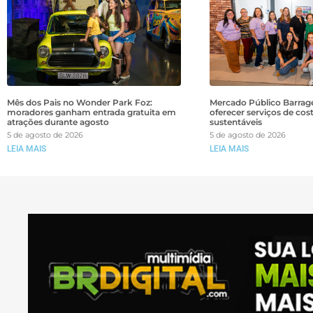
Mês dos Pais no Wonder Park Foz:
Mercado Público Barrage
moradores ganham entrada gratuita em
oferecer serviços de cos
atrações durante agosto
sustentáveis
5 de agosto de 2026
5 de agosto de 2026
LEIA MAIS
LEIA MAIS