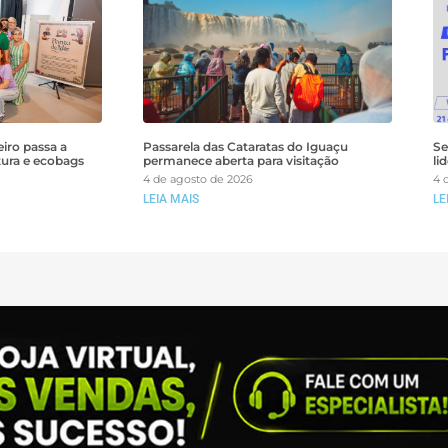
iro passa a
Passarela das Cataratas do Iguaçu
Se
tura e ecobags
permanece aberta para visitação
li
4 de agosto de 2026
4 
LEIA MAIS
LE